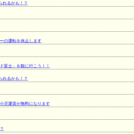
見られるかも！？
ェーの運転を休止します
ド富士」を観に行こう！！
見られるかも！？
小児運賃が無料になります
？