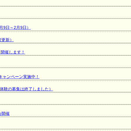
月9日～2月9日）
22更新）
」開催します！
キャンペーン実施中！
体験の募集は終了しました）
選会開催