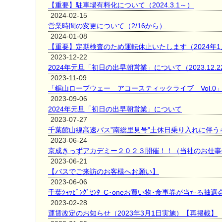
【重要】駐車場有料化について（2024.3.1～）
2024-02-15
営業時間の変更について（2/16から）
2024-01-08
【重要】定期検査のため運転休止いたします（2024年1
2023-12-22
2024年元旦「初日の出早朝営業」について（2023.12.
2023-11-09
「鋸山ロープウェー アコースティックライブ Vol.0
2023-09-06
2024年元旦「初日の出早朝営業」について
2023-07-27
千葉館山線高速バス”南総里見号”土休日乗り入れに伴う
2023-06-24
京成きっずアカデミー２０２３開催！！（当社のお仕事
2023-06-21
【バスでご来訪のお客様へお願い】
2023-06-06
千葉ｼｮｯﾋﾟﾝｸﾞｾﾝﾀｰC･oneお買い物･食事券が当たる抽
2023-02-28
運賃改定のお知らせ（2023年3月1日実施）【再掲載】