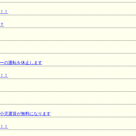
！！
？
ェーの運転を休止します
！！
小児運賃が無料になります
！！