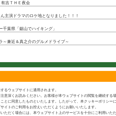
井・有吉ＴＨＥ夜会
翼さん主演ドラマのロケ地となりました！！！
クリー千葉県「鋸山でハイキング」
シドラ～兼近＆真之介のグルメドライブ～
供するウェブサイトに適用されます。
を注意深くお読みください。お客様が本ウェブサイトの閲覧を継続する
ることに同意したものといたします。したがって、本クッキーポリシー
ブサイトのご利用をお控えいただくようにお願いいたします。
用いただく場合には、本ウェブサイト上のサービスを十分にご利用いた