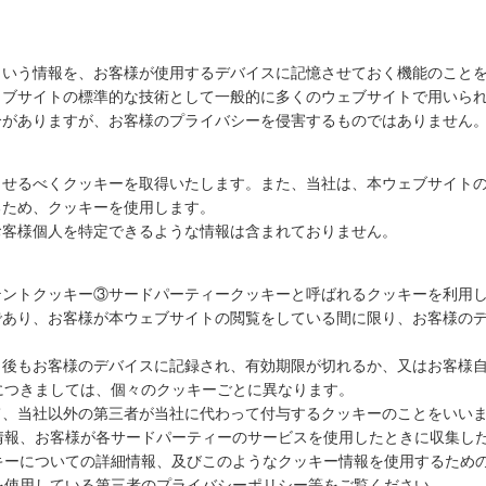
という情報を、お客様が使用するデバイスに記憶させておく機能のこと
ェブサイトの標準的な技術として一般的に多くのウェブサイトで用いら
合がありますが、お客様のプライバシーを侵害するものではありません
させるべくクッキーを取得いたします。また、当社は、本ウェブサイト
るため、クッキーを使用します。
お客様個人を特定できるような情報は含まれておりません。
テントクッキー③サードパーティークッキーと呼ばれるクッキーを利用
であり、お客様が本ウェブサイトの閲覧をしている間に限り、お客様の
了後もお客様のデバイスに記録され、有効期限が切れるか、又はお客様
につきましては、個々のクッキーごとに異なります。
て、当社以外の第三者が当社に代わって付与するクッキーのことをいい
情報、お客様が各サードパーティーのサービスを使用したときに収集し
キーについての詳細情報、及びこのようなクッキー情報を使用するため
を使用している第三者のプライバシーポリシー等をご覧ください。