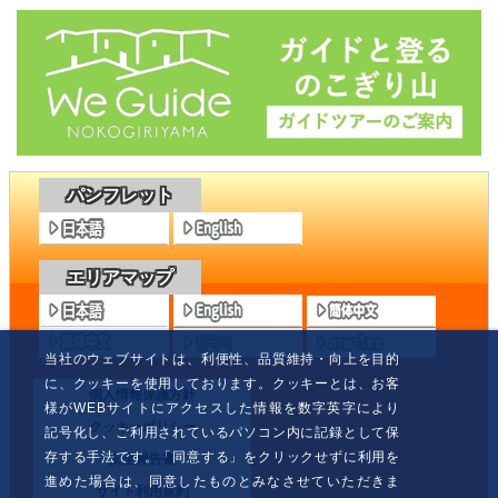
パンフレット
エリアマップ
当社のウェブサイトは、利便性、品質維持・向上を目的
に、クッキーを使用しております。クッキーとは、お客
個人情報保護方針
様がWEBサイトにアクセスした情報を数字英字により
クッキーポリシー
記号化し、ご利用されているパソコン内に記録として保
存する手法です。「同意する」をクリックせずに利用を
安全報告書
進めた場合は、同意したものとみなさせていただきま
サイト利用規約