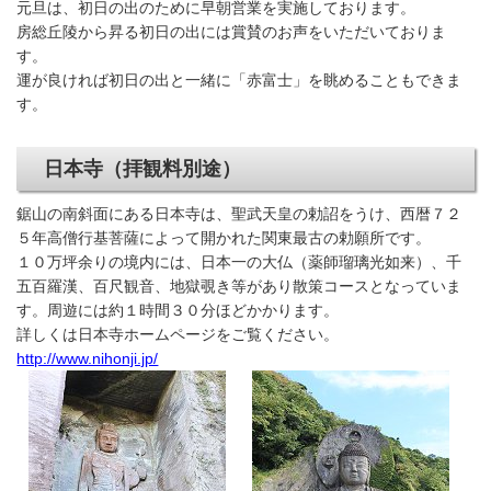
元旦は、初日の出のために早朝営業を実施しております。
房総丘陵から昇る初日の出には賞賛のお声をいただいておりま
す。
運が良ければ初日の出と一緒に「赤富士」を眺めることもできま
す。
日本寺（拝観料別途）
鋸山の南斜面にある日本寺は、聖武天皇の勅詔をうけ、西暦７２
５年高僧行基菩薩によって開かれた関東最古の勅願所です。
１０万坪余りの境内には、日本一の大仏（薬師瑠璃光如来）、千
五百羅漢、百尺観音、地獄覗き等があり散策コースとなっていま
す。周遊には約１時間３０分ほどかかります。
詳しくは日本寺ホームページをご覧ください。
http://www.nihonji.jp/