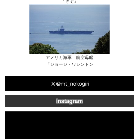
「きそ」
アメリカ海軍 航空母艦
「ジョージ・ワシントン
instagram