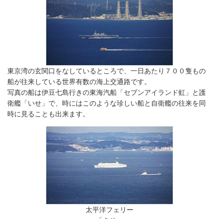
東京湾の玄関口をなしているところで、一日あたり７００隻もの
船が往来している世界有数の海上交通路です。
写真の船は伊豆七島行きの東海汽船「セブンアイランド虹」と護
衛艦「いせ」で、時にはこのような珍しい船と自衛艦の往来を同
時に見ることも出来ます。
太平洋フェリー