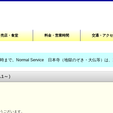
売店・食堂
料金・営業時間
交通・アク
まで。Normal Service 日本寺（地獄のぞき・大仏等）は
.1～）
とうございます。