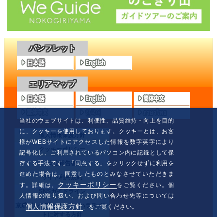
パンフレット
エリアマップ
当社のウェブサイトは、利便性、品質維持・向上を目的
に、クッキーを使用しております。クッキーとは、お客
個人情報保護方針
様がWEBサイトにアクセスした情報を数字英字により
クッキーポリシー
記号化し、ご利用されているパソコン内に記録として保
安全報告書
存する手法です。「同意する」をクリックせずに利用を
進めた場合は、同意したものとみなさせていただきま
サイト利用規約
クッキーポリシー
す。詳細は、
をご覧ください。個
SNSガイドライン
人情報の取り扱い、および問い合わせ先等については
京成グループカスタマーハラスメン
個人情報保護方針
「
」をご覧ください。
トに対する方針