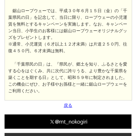
鋸山ロープウェーでは、平成３０年６月１５日（金）の「千
葉県民の日」を記念して、当日に限り、ロープウェーの小児運
賃を無料とするキャンペーンを実施します。なお、キャンペー
ン当日、小学生のお客様には鋸山ロープウェーオリジナルグッ
ズをプレゼントします。
※通常、小児運賃（６才以上１２才未満）は片道２５０円、往
復４５０円。６才未満は無料。
「千葉県民の日」は、『県民が、郷土を知り、ふるさとを愛
する心をはぐくみ、共に次代に誇りうる、より豊かな千葉県を
築くことを期する日』として、昭和５９年に制定されました。
この機会にぜひ、お子様やお孫様と一緒に鋸山ロープウェーを
ご利用ください。
戻る